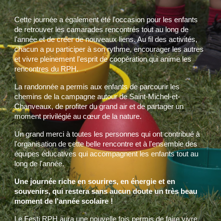
Cette journée a également été l'occasion pour les enfants
de retrouver les camarades rencontrés tout au long de
l'année et de créer de nouveaux liens. Au fil des activités,
chacun a pu participer à son rythme, encourager les autres
et vivre pleinement l'esprit de coopération qui anime les
rencontres du RPH.
La randonnée a permis aux enfants de parcourir les
chemins de la campagne autour de Saint-Michel-et-
Chanveaux, de profiter du grand air et de partager un
moment privilégié au cœur de la nature.
Un grand merci à toutes les personnes qui ont contribué à
l'organisation de cette belle rencontre et à l'ensemble des
équipes éducatives qui accompagnent les enfants tout au
long de l'année.
Une journée riche en sourires, en énergie et en
souvenirs, qui restera sans aucun doute un très beau
moment de l'année scolaire !
Le Festi RPH aura une nouvelle fois permis de faire vivre