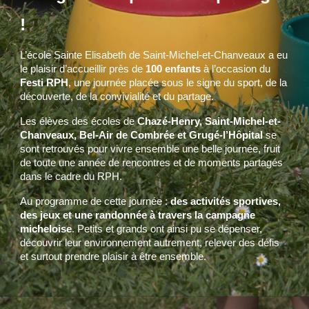
!
L’école Sainte Elisabeth de Saint-Michel-et-Chanveaux a eu
le plaisir d’accueillir près de
100 enfants
à l’occasion du
Festi RPH
, une journée placée sous le signe du sport, de la
découverte, de la convivialité et du partage.
Les élèves des écoles de
Chazé-Henry, Saint-Michel-et-
Chanveaux, Bel-Air de Combrée et Grugé-l’Hôpital
se
sont retrouvés pour vivre ensemble une belle journée, fruit
de toute une année de rencontres et de moments partagés
dans le cadre du RPH.
Au programme de cette journée :
des activités sportives,
des jeux et une randonnée à travers la campagne
micheloise
. Petits et grands ont ainsi pu se dépenser,
découvrir leur environnement autrement, relever des défis
et surtout prendre plaisir à être ensemble.