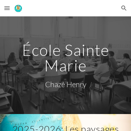
Skip to main content
Skip to navigation
École Sainte
Marie
Chazé Henry
202
5
-202
6
:
Les paysages