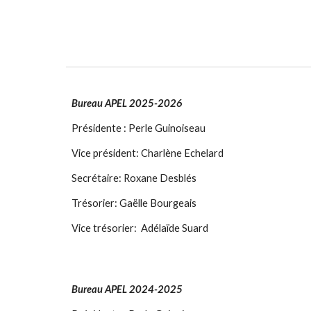
Bureau APEL 202
5
-202
6
Présidente : Perle Guinoiseau
Vice président:
Charlène Echelard
Secrétaire: Roxane Desblés
Trésorier: Gaëlle Bourgeais
Vice trésorier: Adélaïde Suard
Bureau APEL 202
4
-202
5