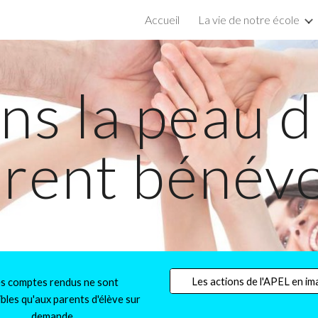
Accueil
La vie de notre école
ip to main content
Skip to navigat
ns la peau d
rent bénév
Les actions de l'APEL en i
s comptes rendus ne sont
bles qu'aux parents d'élève sur
demande.