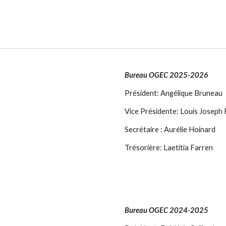
Bureau OGEC 202
5
-202
6
Président:
Angélique Bruneau
Vice Présidente:
Louis Joseph 
Secrétaire : Aurélie Hoinard
Trésorière: Laetitia Farren
Bureau OGEC 202
4
-202
5