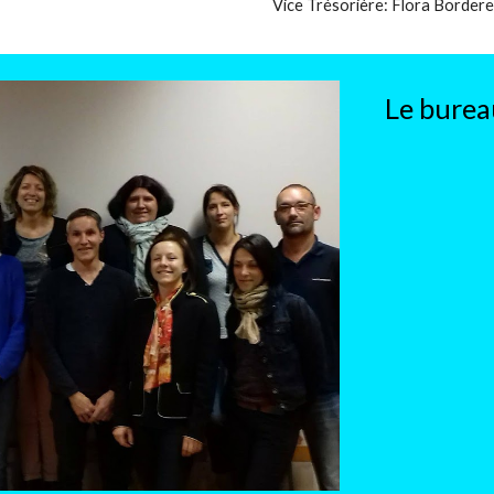
Vice Trésorière: Flora Bordere
Le burea