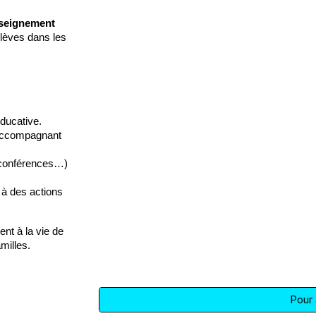
nseignement
élèves dans les
éducative.
 accompagnant
 conférences…)
 à des actions
ent à la vie de
milles.
Pour a