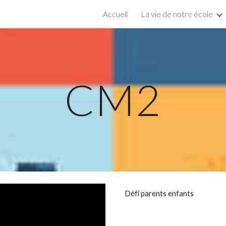
Accueil
La vie de notre école
ip to main content
Skip to navigat
CM2
Défi parents enfants