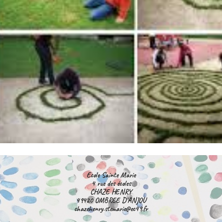
Ecole Sainte Marie
4 rue des écoles
CHAZE HENRY
49420 OMBREE D'ANJOU
chazehenry.stemarie@ec49.fr