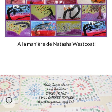
A la manière de Natasha Westcoat
Ecole Sainte Marie
4 rue des écoles
CHAZE HENRY
49420 OMBREE D'ANJOU
chazehenry.stemarie@ec49.fr