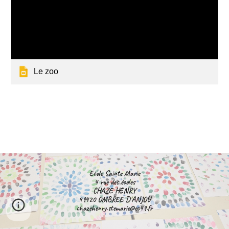
Le zoo
Ecole Sainte Marie
4 rue des écoles
CHAZE HENRY
49420 OMBREE D'ANJOU
chazehenry.stemarie@ec49.fr